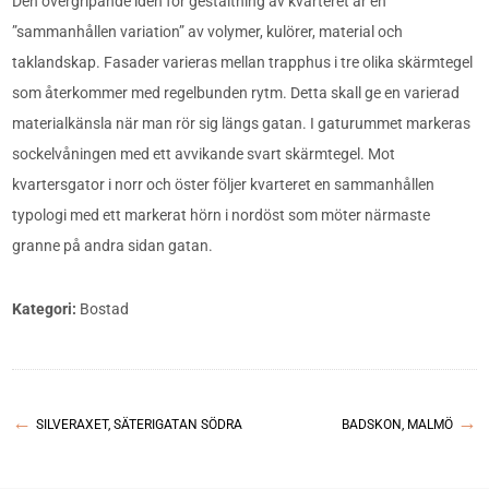
Den övergripande idén för gestaltning av kvarteret är en
”sammanhållen variation” av volymer, kulörer, material och
taklandskap. Fasader varieras mellan trapphus i tre olika skärmtegel
som återkommer med regelbunden rytm. Detta skall ge en varierad
materialkänsla när man rör sig längs gatan. I gaturummet markeras
sockelvåningen med ett avvikande svart skärmtegel. Mot
kvartersgator i norr och öster följer kvarteret en sammanhållen
typologi med ett markerat hörn i nordöst som möter närmaste
granne på andra sidan gatan.
Kategori:
Bostad
←
→
SILVERAXET, SÄTERIGATAN SÖDRA
BADSKON, MALMÖ