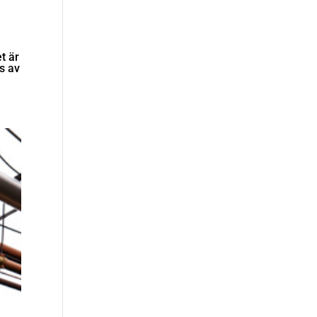
t är
s av