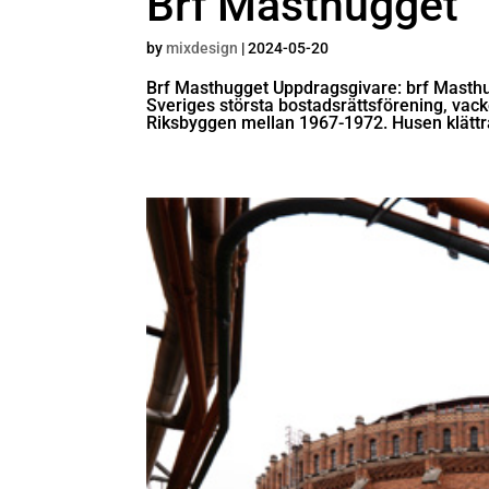
Brf Masthugget
by
mixdesign
|
2024-05-20
Brf Masthugget Uppdragsgivare: brf Masthu
Sveriges största bostadsrättsförening, vac
Riksbyggen mellan 1967-1972. Husen klättra